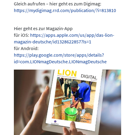
Gleich aufrufen – hier geht es zum Digimag:
https://mydigimag.rrd.com/publication/?i=813810
Hier geht es zur Magazin-App
für iOS:
https://apps.apple.com/us/app/das-lion-
magazin-deutsche/id1328622857?ls=1
für Android:
https://play.google.com/store/apps/details?
id=com.LIONmagDeutsche.LIONmagDeutsche