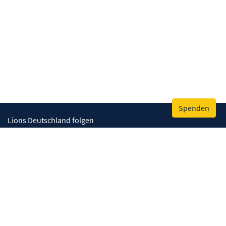
Spenden
Lions Deutschland folgen
Wir helfen
Augenlicht retten
Lebenskompetenzen stärken
Umwelt bewahren