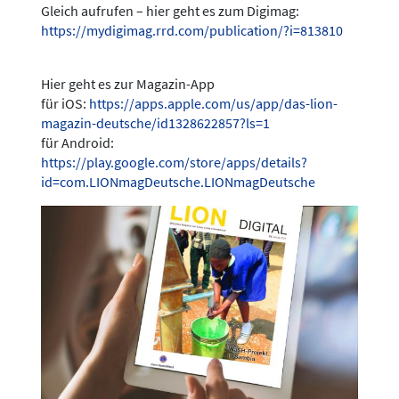
Gleich aufrufen – hier geht es zum Digimag:
https://mydigimag.rrd.com/publication/?i=813810
Hier geht es zur Magazin-App
für iOS:
https://apps.apple.com/us/app/das-lion-
magazin-deutsche/id1328622857?ls=1
für Android:
https://play.google.com/store/apps/details?
id=com.LIONmagDeutsche.LIONmagDeutsche