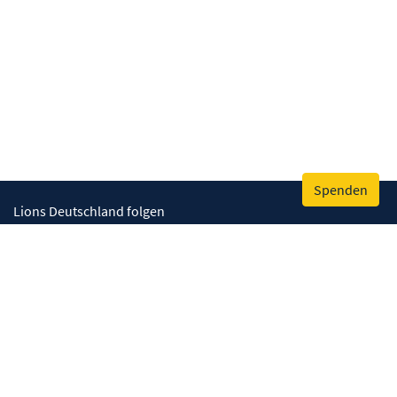
Spenden
Lions Deutschland folgen
Wir helfen
Augenlicht retten
Lebenskompetenzen stärken
Umwelt bewahren