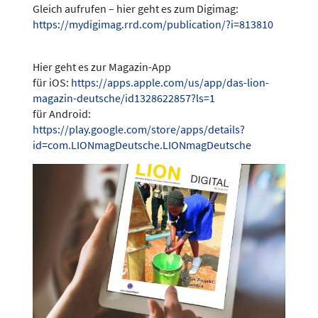
Gleich aufrufen – hier geht es zum Digimag:
https://mydigimag.rrd.com/publication/?i=813810
Hier geht es zur Magazin-App
für iOS:
https://apps.apple.com/us/app/das-lion-
magazin-deutsche/id1328622857?ls=1
für Android:
https://play.google.com/store/apps/details?
id=com.LIONmagDeutsche.LIONmagDeutsche