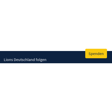
Spenden
Lions Deutschland folgen
Wir helfen
Augenlicht retten
Lebenskompetenzen stärken
Umwelt bewahren