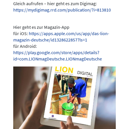
Gleich aufrufen – hier geht es zum Digimag:
https://mydigimag.rrd.com/publication/?i=813810
Hier geht es zur Magazin-App
für iOS:
https://apps.apple.com/us/app/das-lion-
magazin-deutsche/id1328622857?ls=1
für Android:
https://play.google.com/store/apps/details?
id=com.LIONmagDeutsche.LIONmagDeutsche