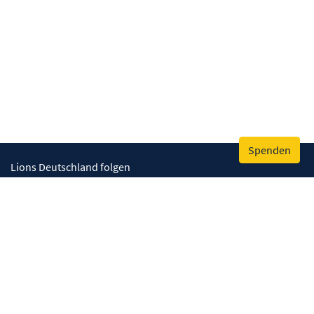
Spenden
Lions Deutschland folgen
Wir helfen
Augenlicht retten
Lebenskompetenzen stärken
Umwelt bewahren