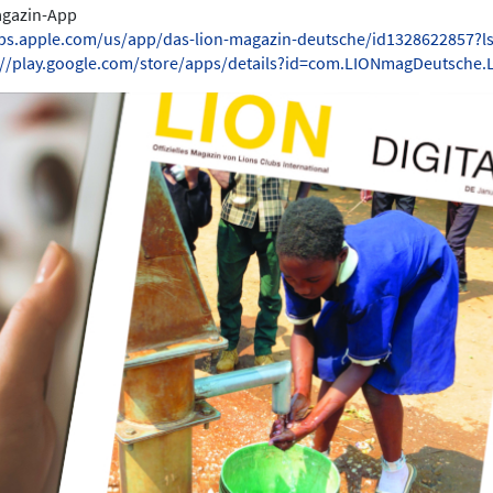
Magazin-App
pps.apple.com/us/app/das-lion-magazin-deutsche/id1328622857?l
://play.google.com/store/apps/details?id=com.LIONmagDeutsche