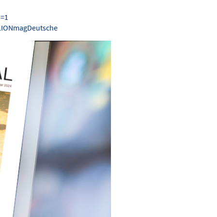
s=1
.LIONmagDeutsche