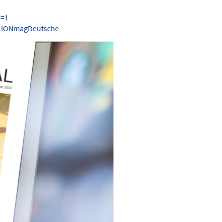
s=1
.LIONmagDeutsche