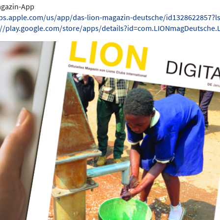
Magazin-App
pps.apple.com/us/app/das-lion-magazin-deutsche/id1328622857?l
://play.google.com/store/apps/details?id=com.LIONmagDeutsche