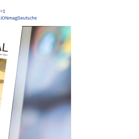
s=1
.LIONmagDeutsche