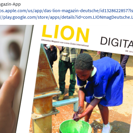
Magazin-App
pps.apple.com/us/app/das-lion-magazin-deutsche/id1328622857?l
://play.google.com/store/apps/details?id=com.LIONmagDeutsche