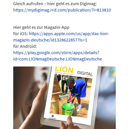
Gleich aufrufen – hier geht es zum Digimag:
https://mydigimag.rrd.com/publication/?i=813810
Hier geht es zur Magazin-App
für iOS:
https://apps.apple.com/us/app/das-lion-
magazin-deutsche/id1328622857?ls=1
für Android:
https://play.google.com/store/apps/details?
id=com.LIONmagDeutsche.LIONmagDeutsche