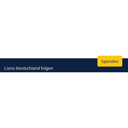
Spenden
Lions Deutschland folgen
Wir helfen
Augenlicht retten
Lebenskompetenzen stärken
Umwelt bewahren