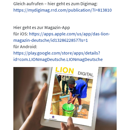
Gleich aufrufen – hier geht es zum Digimag:
https://mydigimag.rrd.com/publication/?i=813810
Hier geht es zur Magazin-App
für iOS:
https://apps.apple.com/us/app/das-lion-
magazin-deutsche/id1328622857?ls=1
für Android:
https://play.google.com/store/apps/details?
id=com.LIONmagDeutsche.LIONmagDeutsche