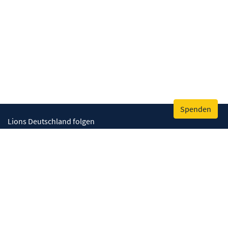
Spenden
Lions Deutschland folgen
Wir helfen
Augenlicht retten
Lebenskompetenzen stärken
Umwelt bewahren