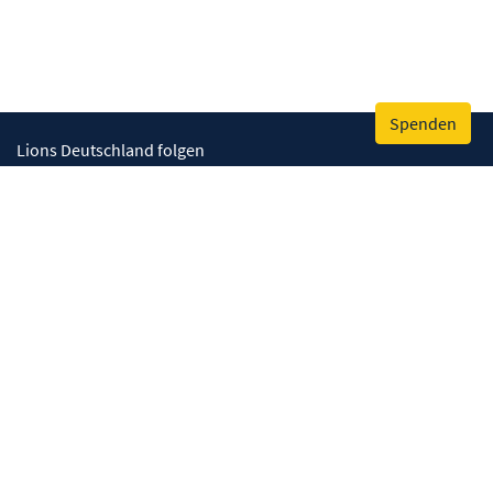
Spenden
Lions Deutschland folgen
Wir helfen
Augenlicht retten
Lebenskompetenzen stärken
Umwelt bewahren
Gesundheit fördern
Humanitäre Hilfe
Mitmachen