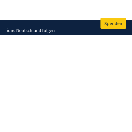
Spenden
Lions Deutschland folgen
Wir helfen
Augenlicht retten
Lebenskompetenzen stärken
Umwelt bewahren
Gesundheit fördern
Humanitäre Hilfe
Mitmachen
Clubs in meiner Region
Unterstützen