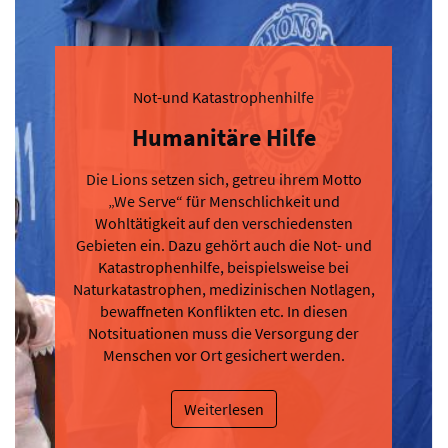
Not-und Katastrophenhilfe
Humanitäre Hilfe
Die Lions setzen sich, getreu ihrem Motto
„We Serve“ für Menschlichkeit und
Wohltätigkeit auf den verschiedensten
Gebieten ein. Dazu gehört auch die Not- und
Katastrophenhilfe, beispielsweise bei
Naturkatastrophen, medizinischen Notlagen,
bewaffneten Konflikten etc. In diesen
Notsituationen muss die Versorgung der
Menschen vor Ort gesichert werden.
Weiterlesen