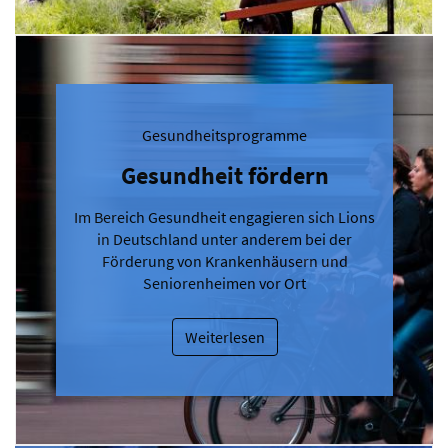
Gesundheitsprogramme
Gesundheit fördern
Im Bereich Gesundheit engagieren sich Lions
in Deutschland unter anderem bei der
Förderung von Krankenhäusern und
Seniorenheimen vor Ort
Weiterlesen