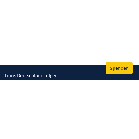
Spenden
Lions Deutschland folgen
Wir helfen
Augenlicht retten
Lebenskompetenzen stärken
Umwelt bewahren