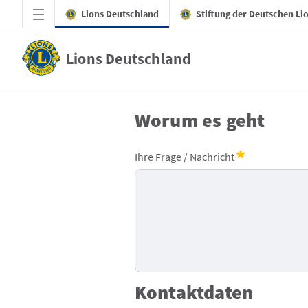
Zum Hauptinhalt springen
Lions Deutschland
Stiftung der Deutschen Li
Lions Deutschland
Kontakt
Worum es geht
Lions - Kontaktformular
Ihre Frage / Nachricht
Erforderlich
Kontaktdaten