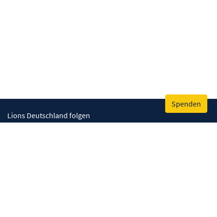
Spenden
Lions Deutschland folgen
Wir helfen
Augenlicht retten
Lebenskompetenzen stärken
Umwelt bewahren