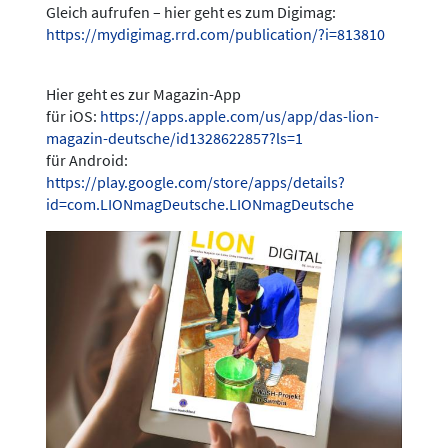
Gleich aufrufen – hier geht es zum Digimag:
https://mydigimag.rrd.com/publication/?i=813810
Hier geht es zur Magazin-App
für iOS:
https://apps.apple.com/us/app/das-lion-
magazin-deutsche/id1328622857?ls=1
für Android:
https://play.google.com/store/apps/details?
id=com.LIONmagDeutsche.LIONmagDeutsche