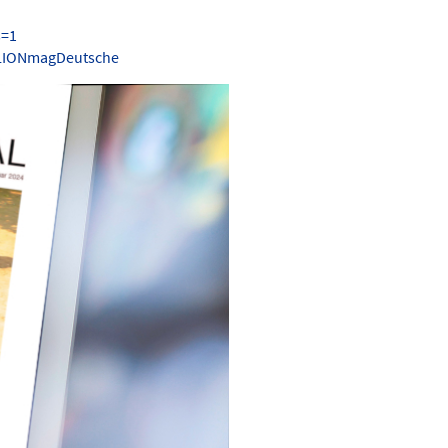
s=1
.LIONmagDeutsche