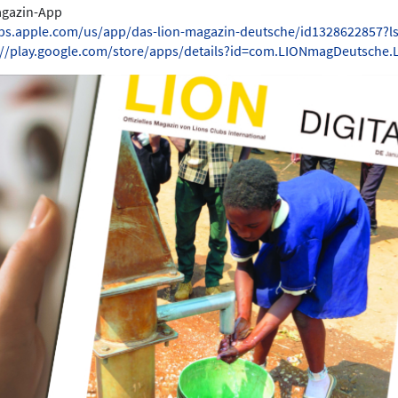
Magazin-App
pps.apple.com/us/app/das-lion-magazin-deutsche/id1328622857?l
://play.google.com/store/apps/details?id=com.LIONmagDeutsche