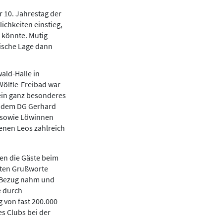
r 10. Jahrestag der
ichkeiten einstieg,
 könnte. Mutig
ische Lage dann
ald-Halle in
 Wölfle-Freibad war
 ein ganz besonderes
n dem DG Gerhard
e sowie Löwinnen
enen Leos zahlreich
en die Gäste beim
gten Grußworte
s Bezug nahm und
e durch
 von fast 200.000
s Clubs bei der