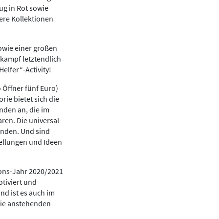
ug in Rot sowie
tere Kollektionen
owie einer großen
tkampf letztendlich
Helfer“-Activity!
 Öffner fünf Euro)
rie bietet sich die
nden an, die im
ren. Die universal
inden. Und sind
tellungen und Ideen
Lions-Jahr 2020/2021
tiviert und
nd ist es auch im
 die anstehenden