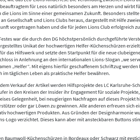
sbeauftragtem für Leos natürlich besonders am Herzen und wirbt fü
 die Lions im Sinne einer gemeinsamen Zukunft. Besonders stellte 
n Gesellschaft und Lions Clubs heraus, dargestellt mit Hilfe zweier
nft vorgetragen haben und die für jeden Lions Club erfolgreich zu
estes war die durch den DG höchstpersönlich durchgeführte Verste
rgestelltes Unikat der hochwertigen Helfer-Küchenschürzen erzielt
ür das Hilfswerk und setzte den Startpunkt für die neue clubeigen
hloss in Anlehnung an den internationalen Lions-Slogan „we serve“ 
men „Helfer“. Mit eigens hierfür geschaffenem Schriftzug werden 
ch im täglichen Leben als praktische Helfer bewähren.
 dem Verkauf der Artikel werden Hilfsprojekte des LC Karlsruhe-Sch
ufer in den Kreisen der Insider ihr Engagement für soziale Projekte
eises Gelegenheit, bei neugierigen Nachfragen auf dieses Projekt 
erstützer oder gar Löwen zu gewinnen. Alle anderen erfreuen sich e
ativ hochwertigen Produkten. Aus Gründen der Designharmonie wur
ns-Logo verzichtet. Dieses kann aber mit ansteckbaren Buttons st
en Baumwoll-Küchenschürzen in Bordeaux oder Schwarz mit gestick