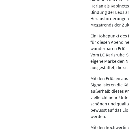
Herlan als Kabinett
Bindung der Leos an
Herausforderungen a
Megatrends der Zuku
Ein Höhepunkt des F
für diesen Abend he
wunderbaren Erlös f
Vom LC Karlsruhe-Sc
eigene Marke den Na
ausgestattet, die si
Mit den Erlösen aus
Signalisieren die Kä
außerhalb dieses Kr
vielleicht neue Unt
schönen und qualit
bewusst auf das Lio
werden.
Mit den hochwertig