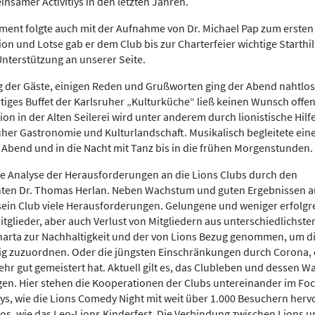
samer Activitiys in den letzten Jahren.
ent folgte auch mit der Aufnahme von Dr. Michael Pap zum ersten
ion und Lotse gab er dem Club bis zur Charterfeier wichtige Starthi
nterstützung an unserer Seite.
 der Gäste, einigen Reden und Grußworten ging der Abend nahtlos
rtiges Buffet der Karlsruher „Kulturküche“ ließ keinen Wunsch offen.
tion in der Alten Seilerei wird unter anderem durch lionistische Hilf
uher Gastronomie und Kulturlandschaft. Musikalisch begleitete eine
Abend und in die Nacht mit Tanz bis in die frühen Morgenstunden.
ere Analyse der Herausforderungen an die Lions Clubs durch den
ten Dr. Thomas Herlan. Neben Wachstum und guten Ergebnissen 
e sein Club viele Herausforderungen. Gelungene und weniger erfolgre
glieder, aber auch Verlust von Mitgliedern aus unterschiedlichst
arta zur Nachhaltigkeit und der von Lions Bezug genommen, um die
ig zuzuordnen. Oder die jüngsten Einschränkungen durch Corona, 
sehr gut gemeistert hat. Aktuell gilt es, das Clubleben und dessen 
gen. Hier stehen die Kooperationen der Clubs untereinander im Fo
ys, wie die Lions Comedy Night mit weit über 1.000 Besuchern her
os, wie das Leo-Lions Kinderfest. Die Verbindung zwischen Lions u