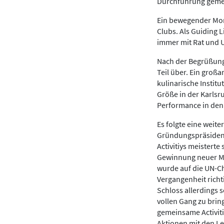
Durchführung gemein
Ein bewegender Mom
Clubs. Als Guiding L
immer mit Rat und U
Nach der Begrüßung
Teil über. Ein großa
kulinarische Institu
Größe in der Karlsr
Performance in den 
Es folgte eine weit
Gründungspräsiden
Activitiys meistert
Gewinnung neuer Mit
wurde auf die UN-Ch
Vergangenheit richt
Schloss allerdings 
vollen Gang zu brin
gemeinsame Activiti
Aktionen mit den Le