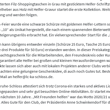
tterten Filz-Shoppingtaschen in Grau mit gesticktem Helfer-Schriftz
heber aus Holz mit Helfer-Gravur startet die erste Kollektion. Wei
nung und werden folgen.
-Feier wurde eine schwarze Schürze mit goldenen Helfer-Lettern s
 „10“ als Unikat hergestellt, die nach einem spannenden Bieterwet
teigerungserlös erbracht hat. Ein vielversprechender Start für die „
on kann übrigens entweder einzeln (Schürze 25 Euro, Tasche 25 Euro
e drei Produkte für 50 Euro) erstanden werden. In dieser Preiskatego
nachtsgeschenk für die Mitarbeitenden, den Freundeskreis oder Ku
arantiert alle Helfer bei großen und kleinen Herausforderungen wa
te lassen sich aber auch mit lokalen Projekten anderer Clubs verb
nachten eine gelungene Geschenkidee, di auch noch Gutes tut. Bes
 Mail an helfer@lc-ka-schloss.de.
sruhe-Schloss attestiert sich trotz Corona ein starkes und aktives 
gepassten und sehr gut besuchten Online-Aktivitäten. Er startet mo
ie nächsten 10 Jahre. „Mit Freunden helfen“ war das Motto 2020/21 u
 Alles Gute für den Club, der Präsidentin Anne Schwinkendorf für