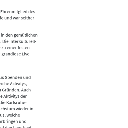
 Ehrenmitglied des
lfe und war seither
 in den gemütlichen
 Die interkulturell-
e zu einer festen
 grandiose Live-
aus Spenden und
iche Activitys,
en Gründen. Auch
 Aktivitys der
die Karlsruhe-
Wachstum wieder in
cus, welche
vorbringen und
nd den Leos liegt