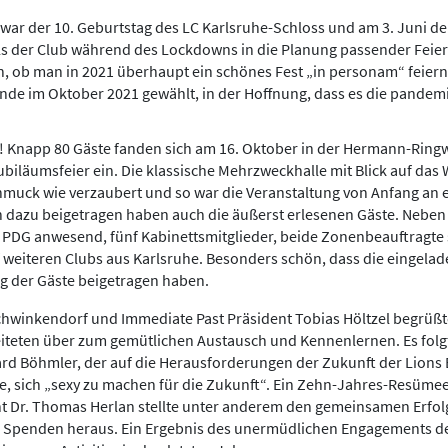
war der 10. Geburtstag des LC Karlsruhe-Schloss und am 3. Juni de
als der Club während des Lockdowns in die Planung passender Feierl
, ob man in 2021 überhaupt ein schönes Fest „in personam“ feiern
de im Oktober 2021 gewählt, in der Hoffnung, dass es die pandem
! Knapp 80 Gäste fanden sich am 16. Oktober in der Hermann-Ringw
ubiläumsfeier ein. Die klassische Mehrzweckhalle mit Blick auf das
hmuck wie verzaubert und so war die Veranstaltung von Anfang an
 dazu beigetragen haben auch die äußerst erlesenen Gäste. Nebe
 PDG anwesend, fünf Kabinettsmitglieder, beide Zonenbeauftragt
weiteren Clubs aus Karlsruhe. Besonders schön, dass die eingelad
g der Gäste beigetragen haben.
chwinkendorf und Immediate Past Präsident Tobias Höltzel begrüßt
iteten über zum gemütlichen Austausch und Kennenlernen. Es fol
rd Böhmler, der auf die Herausforderungen der Zukunft der Lion
te, sich „sexy zu machen für die Zukunft“. Ein Zehn-Jahres-Resüme
 Dr. Thomas Herlan stellte unter anderem den gemeinsamen Erfolg
 Spenden heraus. Ein Ergebnis des unermüdlichen Engagements de