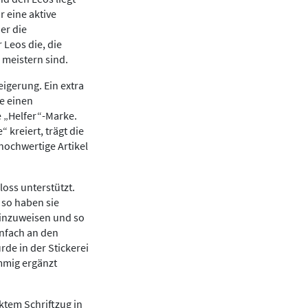
r eine aktive
er die
 Leos die, die
 meistern sind.
igerung. Ein extra
e einen
e „Helfer“-Marke.
kreiert, trägt die
hochwertige Artikel
loss unterstützt.
, so haben sie
hinzuweisen und so
infach an den
de in der Stickerei
immig ergänzt
tem Schriftzug in