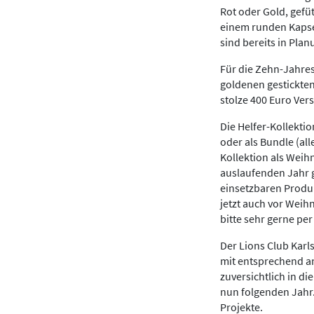
Rot oder Gold, gefü
einem runden Kapsel
sind bereits in Pla
Für die Zehn-Jahres
goldenen gestickten
stolze 400 Euro Vers
Die Helfer-Kollekti
oder als Bundle (all
Kollektion als Weih
auslaufenden Jahr g
einsetzbaren Produk
jetzt auch vor Weih
bitte sehr gerne per
Der Lions Club Karl
mit entsprechend an
zuversichtlich in d
nun folgenden Jahr.
Projekte.