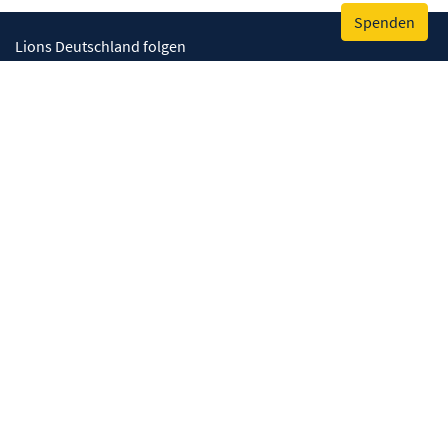
Spenden
Lions Deutschland folgen
Wir helfen
Augenlicht retten
Lebenskompetenzen stärken
Umwelt bewahren
Gesundheit fördern
Humanitäre Hilfe
Mitmachen
Clubs in meiner Region
Unterstützen
Interesse bekunden
Über uns