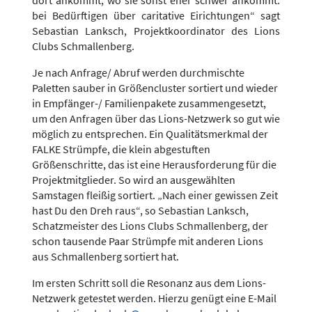
dort ankommt, wo sie sonst eher schwer ankommt:
bei Bedürftigen über caritative Eirichtungen“ sagt
Sebastian Lanksch, Projektkoordinator des Lions
Clubs Schmallenberg.
Je nach Anfrage/ Abruf werden durchmischte
Paletten sauber in Größencluster sortiert und wieder
in Empfänger-/ Familienpakete zusammengesetzt,
um den Anfragen über das Lions-Netzwerk so gut wie
möglich zu entsprechen. Ein Qualitätsmerkmal der
FALKE Strümpfe, die klein abgestuften
Größenschritte, das ist eine Herausforderung für die
Projektmitglieder. So wird an ausgewählten
Samstagen fleißig sortiert. „Nach einer gewissen Zeit
hast Du den Dreh raus“, so Sebastian Lanksch,
Schatzmeister des Lions Clubs Schmallenberg, der
schon tausende Paar Strümpfe mit anderen Lions
aus Schmallenberg sortiert hat.
Im ersten Schritt soll die Resonanz aus dem Lions-
Netzwerk getestet werden. Hierzu genügt eine E-Mail