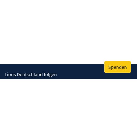
Spenden
Lions Deutschland folgen
Wir helfen
Augenlicht retten
Lebenskompetenzen stärken
Umwelt bewahren