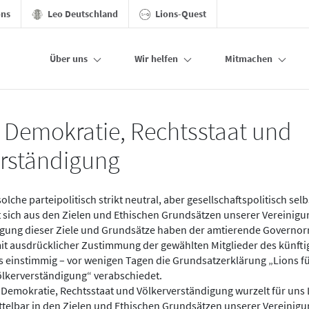
ons
Leo Deutschland
Lions-Quest
Über uns
Wir helfen
Mitmachen
mokratie, Rechtsstaat und Völkerverständigu
r Demokratie, Rechtsstaat und
erständigung
solche parteipolitisch strikt neutral, aber gesellschaftspolitisch sel
bt sich aus den Zielen und Ethischen Grundsätzen unserer Vereinigu
igung dieser Ziele und Grundsätze haben der amtierende Governor
it ausdrücklicher Zustimmung der gewählten Mitglieder des künft
ls einstimmig – vor wenigen Tagen die Grundsatzerklärung „Lions f
ölkerverständigung“ verabschiedet.
Demokratie, Rechtsstaat und Völkerverständigung wurzelt für uns 
telbar in den Zielen und Ethischen Grundsätzen unserer Vereinig