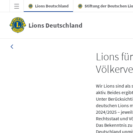
Zum Hauptinhalt springen
Lions Deutschland
Stiftung der Deutschen Li
Lions Deutschland
News - Grundsatzerklärung „Lions für De
Lions fü
Völkerv
Wir Lions sind als 
aktiv. Beides ergi
Unter Berücksicht
deutschen Lions m
2024/2025 – jewei
Rechtsstaat und V
Das Bekenntnis zu 
Deutschland unmit