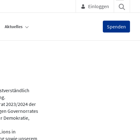
Einloggen
Spenden
Aktuelles
ng“
bstverständlich
ng.
rat 2023/2024 der
igen Governorrates
ür Demokratie,
Lions in
ung sowie unserem