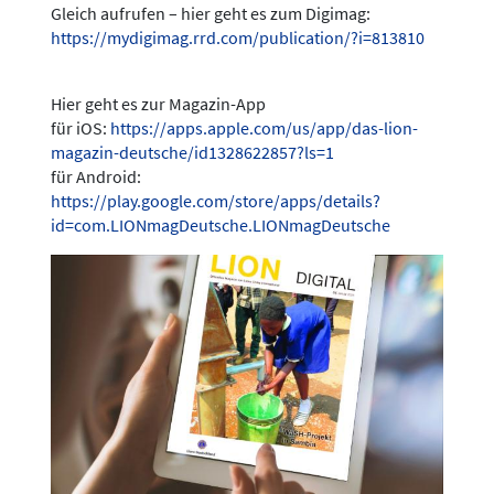
Gleich aufrufen – hier geht es zum Digimag:
https://mydigimag.rrd.com/publication/?i=813810
Hier geht es zur Magazin-App
für iOS:
https://apps.apple.com/us/app/das-lion-
magazin-deutsche/id1328622857?ls=1
für Android:
https://play.google.com/store/apps/details?
id=com.LIONmagDeutsche.LIONmagDeutsche