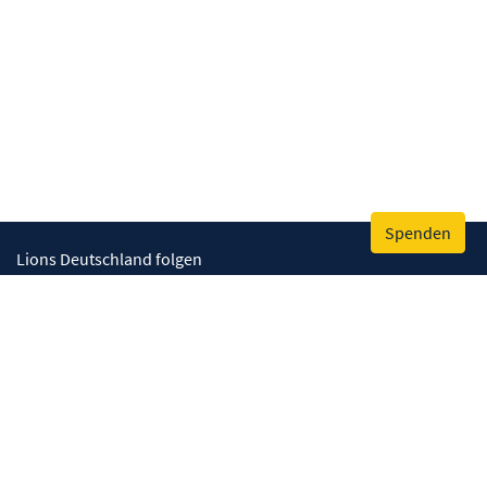
Spenden
Lions Deutschland folgen
Wir helfen
Augenlicht retten
Lebenskompetenzen stärken
Umwelt bewahren