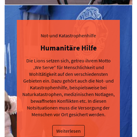
Not-und Katastrophenhilfe
Humanitäre Hilfe
Die Lions setzen sich, getreu ihrem Motto
„We Serve“ für Menschlichkeit und
Wohltätigkeit auf den verschiedensten
Gebieten ein. Dazu gehört auch die Not- und
Katastrophenhilfe, beispielsweise bei
Naturkatastrophen, medizinischen Notlagen,
bewaffneten Konflikten etc. In diesen
Notsituationen muss die Versorgung der
Menschen vor Ort gesichert werden.
Weiterlesen