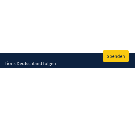
Spenden
Lions Deutschland folgen
Wir helfen
Augenlicht retten
Lebenskompetenzen stärken
Umwelt bewahren
Gesundheit fördern