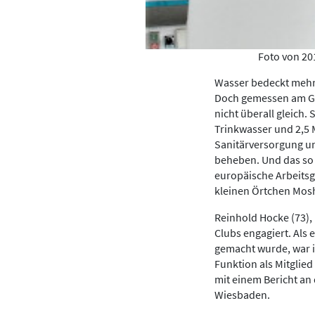
Foto von 20
Wasser bedeckt mehr 
Doch gemessen am Ges
nicht überall gleich
Trinkwasser und 2,5
Sanitärversorgung un
beheben. Und das so 
europäische Arbeitsg
kleinen Örtchen Mos
Reinhold Hocke (73),
Clubs engagiert. Als 
gemacht wurde, war ih
Funktion als Mitglie
mit einem Bericht an 
Wiesbaden.