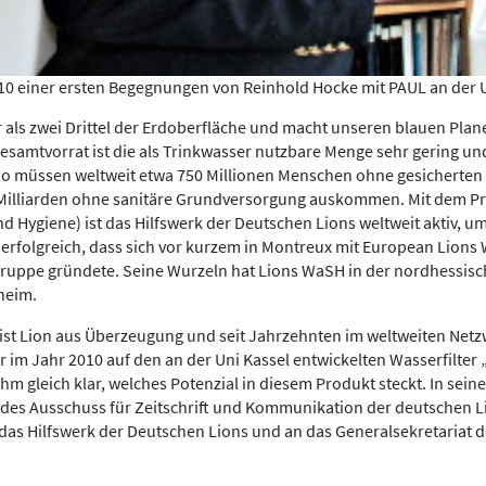
10 einer ersten Begegnungen von Reinhold Hocke mit PAUL an der U
als zwei Drittel der Erdoberfläche und macht unseren blauen Pla
amtvorrat ist die als Trinkwasser nutzbare Menge sehr gering und
. So müssen weltweit etwa 750 Millionen Menschen ohne gesicherte
 Milliarden ohne sanitäre Grundversorgung auskommen. Mit dem Pr
d Hygiene) ist das Hilfswerk der Deutschen Lions weltweit aktiv, u
erfolgreich, dass sich vor kurzem in Montreux mit European Lions
ruppe gründete. Seine Wurzeln hat Lions WaSH in der nordhessisc
heim.
 ist Lion aus Überzeugung und seit Jahrzehnten im weltweiten Netz
er im Jahr 2010 auf den an der Uni Kassel entwickelten Wasserfilt
m gleich klar, welches Potenzial in diesem Produkt steckt. In sein
d des Ausschuss für Zeitschrift und Kommunikation der deutschen L
das Hilfswerk der Deutschen Lions und an das Generalsekretariat d