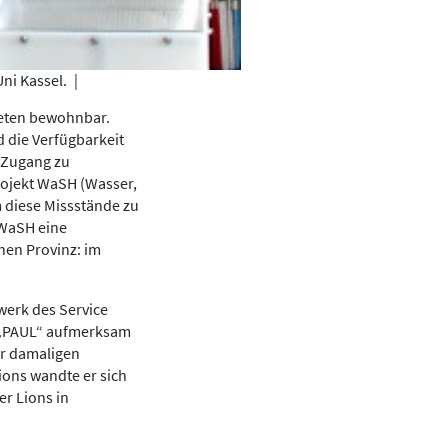
ni Kassel.
|
neten bewohnbar.
 die Verfügbarkeit
n Zugang zu
ojekt WaSH (Wasser,
m diese Missstände zu
 WaSH eine
hen Provinz: im
werk des Service
er „PAUL“ aufmerksam
er damaligen
ions wandte er sich
er Lions in