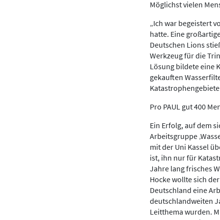
Möglichst vielen Me
„Ich war begeistert v
hatte. Eine großartig
Deutschen Lions stie
Werkzeug für die Tr
Lösung bildete eine 
gekauften Wasserfilte
Katastrophengebiete 
Pro PAUL gut 400 Me
Ein Erfolg, auf dem s
Arbeitsgruppe ‚Wasse
mit der Uni Kassel ü
ist, ihn nur für Kata
Jahre lang frisches W
Hocke wollte sich de
Deutschland eine Arb
deutschlandweiten Ja
Leitthema wurden. Mi