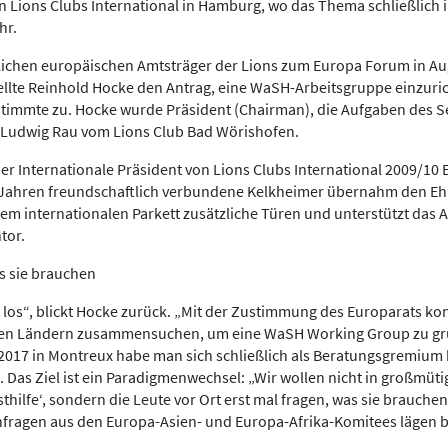
 Lions Clubs International in Hamburg, wo das Thema schließlich 
hr.
blichen europäischen Amtsträger der Lions zum Europa Forum in A
lte Reinhold Hocke den Antrag, eine WaSH-Arbeitsgruppe einzuric
stimmte zu. Hocke wurde Präsident (Chairman), die Aufgaben des 
s-Ludwig Rau vom Lions Club Bad Wörishofen.
 Internationale Präsident von Lions Clubs International 2009/10 E
it Jahren freundschaftlich verbundene Kelkheimer übernahm den Eh
em internationalen Parkett zusätzliche Türen und unterstützt das A
tor.
s sie brauchen
 los“, blickt Hocke zurück. „Mit der Zustimmung des Europarats ko
hen Ländern zusammensuchen, um eine WaSH Working Group zu gr
017 in Montreux habe man sich schließlich als Beratungsgremium k
Das Ziel ist ein Paradigmenwechsel: „Wir wollen nicht in großmü
sthilfe‘, sondern die Leute vor Ort erst mal fragen, was sie brauchen
nfragen aus den Europa-Asien- und Europa-Afrika-Komitees lägen be