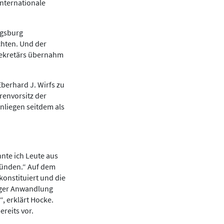
internationale
ugsburg
hten. Und der
Sekretärs übernahm
berhard J. Wirfs zu
renvorsitz der
nliegen seitdem als
nnte ich Leute aus
ünden.“ Auf dem
onstituiert und die
tiger Anwandlung
“, erklärt Hocke.
reits vor.