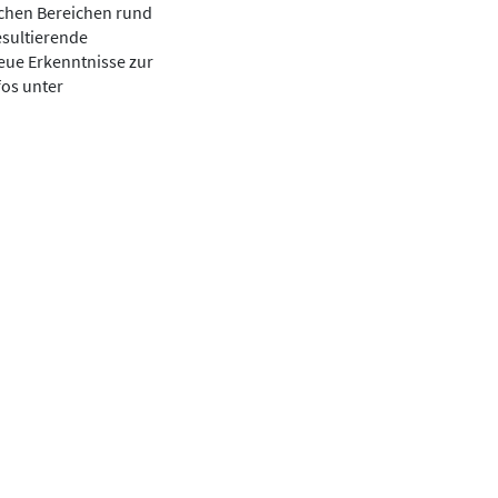
ichen Bereichen rund
esultierende
eue Erkenntnisse zur
fos unter