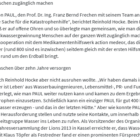
nschen zugänglich machen
on PAUL, den Prof. Dr. Ing. Franz Bernd Frechen mit seinem Team an
e Sache für die Katastrophenhilfe“, berichtet Reinhold Hocke. Beim 
ß er auf offene Ohren und so überlegte man gemeinsam, wie man di
inkwassergewinnung Menschen auf der ganzen Welt zugänglich mac
Kooperation mit dem Medikamentenhilfswerk action medeor, das di
r (rund 800 sind es inzwischen) seitdem gleich mit der ersten Hilfsm
rund um den Erdball bringt.
nschen über zehn Jahre versorgen
ich Reinhold Hocke aber nicht ausruhen wollte. „Wir haben damals i
r ist Leben‘ aus Wasserbauingenieuren, Lebensmittel-, PR- und Fun
berlegt, wie man PAUL weiter nutzen kann und kamen zu dem Ergebn
strophen einzusetzen. Schließlich kann ein einziger PAUL für gut 4
asser erzeugen - und das in der letzten Hütte.“ Aber wie konnte P
r Herausforderung stellen und nutzte seine Kontakte, um innerhalb
eitsgruppe Wasser ins Leben zu rufen. Als Vorsitzender des Organi
hresversammlung der Lions 2013 in Kassel erreichte er, dass Was
t Klaus Töpfer als Festredner fand er einen prominenten Fürspreche