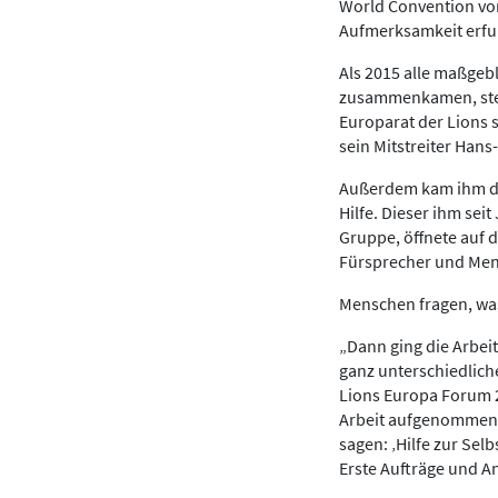
World Convention von
Aufmerksamkeit erfu
Als 2015 alle maßge
zusammenkamen, stel
Europarat der Lions 
sein Mitstreiter Han
Außerdem kam ihm der
Hilfe. Dieser ihm se
Gruppe, öffnete auf d
Fürsprecher und Men
Menschen fragen, wa
„Dann ging die Arbeit
ganz unterschiedlic
Lions Europa Forum 2
Arbeit aufgenommen. 
sagen: ‚Hilfe zur Selb
Erste Aufträge und A