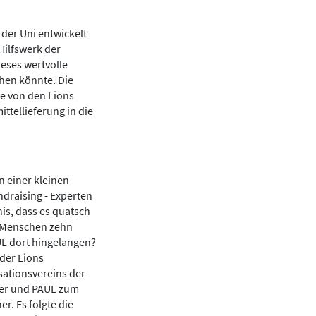
 der Uni entwickelt
Hilfswerk der
eses wertvolle
hen könnte. Die
e von den Lions
ittellieferung in die
n einer kleinen
draising - Experten
is, dass es quatsch
00 Menschen zehn
AUL dort hingelangen?
 der Lions
sationsvereins der
ser und PAUL zum
r. Es folgte die