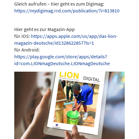
Gleich aufrufen – hier geht es zum Digimag:
https://mydigimag.rrd.com/publication/?i=813810
Hier geht es zur Magazin-App
für iOS:
https://apps.apple.com/us/app/das-lion-
magazin-deutsche/id1328622857?ls=1
für Android:
https://play.google.com/store/apps/details?
id=com.LIONmagDeutsche.LIONmagDeutsche