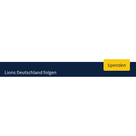
Spenden
Lions Deutschland folgen
Wir helfen
Augenlicht retten
Lebenskompetenzen stärken
Umwelt bewahren