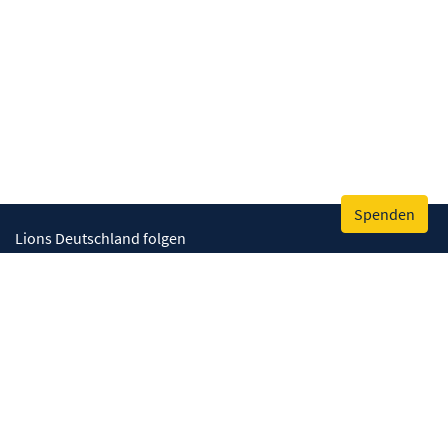
Spenden
Lions Deutschland folgen
Wir helfen
Augenlicht retten
Lebenskompetenzen stärken
Umwelt bewahren