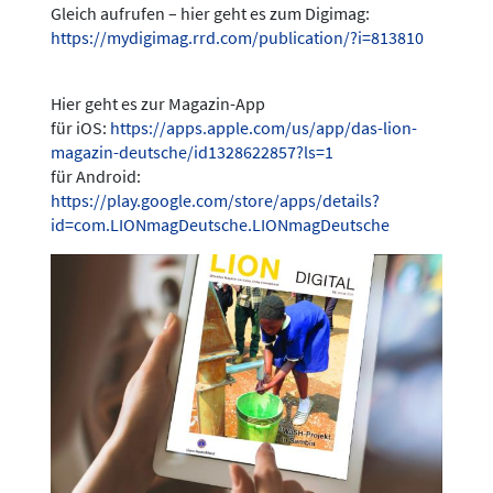
Gleich aufrufen – hier geht es zum Digimag:
https://mydigimag.rrd.com/publication/?i=813810
Hier geht es zur Magazin-App
für iOS:
https://apps.apple.com/us/app/das-lion-
magazin-deutsche/id1328622857?ls=1
für Android:
https://play.google.com/store/apps/details?
id=com.LIONmagDeutsche.LIONmagDeutsche